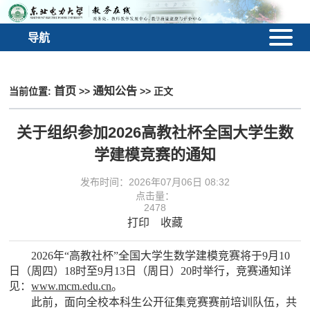
导航
首页
通知公告
当前位置:
>>
>> 正文
关于组织参加2026高教社杯全国大学生数
学建模竞赛的通知
发布时间：2026年07月06日 08:32
点击量：
2478
打印
收藏
2026
年“高教社杯”全国大学生数学建模竞赛将于
9
月
10
日（周四）
18
时至
9
月
13
日（周日）
20
时举行，竞赛通知详
见：
www.mcm.edu.cn
。
此前，面向全校本科生公开征集竞赛赛前培训队伍
，
共